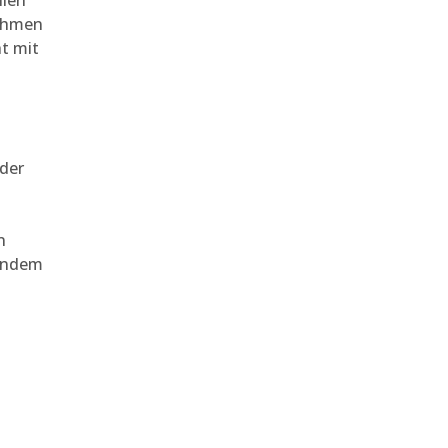
llen
Rahmen
t mit
der
n
 indem