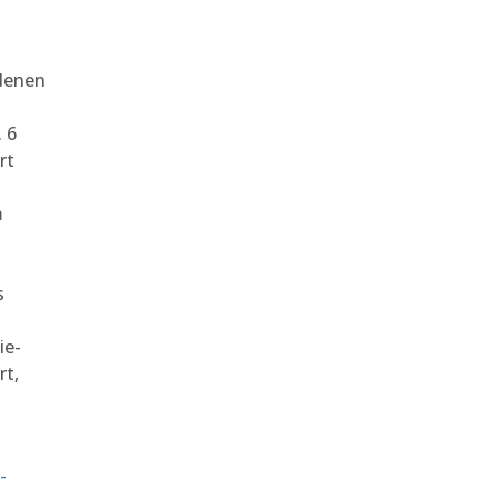
denen
 6
rt
m
s
ie-
rt,
-