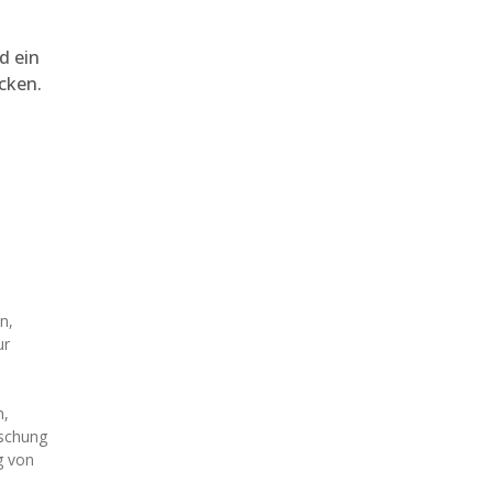
d ein
cken.
n,
ur
n,
öschung
g von