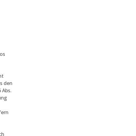
tos
ht
us den
 Abs.
ung
fern
ch