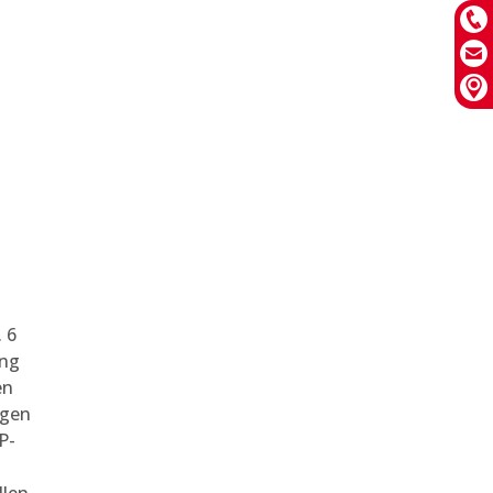
 6
ung
en
agen
P-