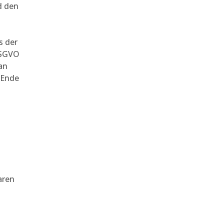
d den
s der
 DSGVO
an
 Ende
aren