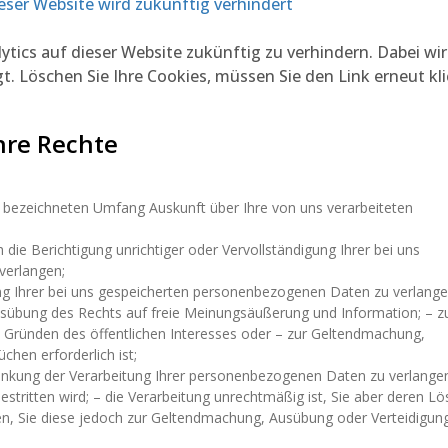
eser Website wird zukünftig verhindert
ytics auf dieser Website zukünftig zu verhindern. Dabei wir
. Löschen Sie Ihre Cookies, müssen Sie den Link erneut kli
hre Rechte
bezeichneten Umfang Auskunft über Ihre von uns verarbeiteten
ie Berichtigung unrichtiger oder Vervollständigung Ihrer bei uns
verlangen;
g Ihrer bei uns gespeicherten personenbezogenen Daten zu verlange
Ausübung des Rechts auf freie Meinungsäußerung und Information; – z
aus Gründen des öffentlichen Interesses oder – zur Geltendmachung,
hen erforderlich ist;
änkung der Verarbeitung Ihrer personenbezogenen Daten zu verlange
bestritten wird; – die Verarbeitung unrechtmäßig ist, Sie aber deren L
gen, Sie diese jedoch zur Geltendmachung, Ausübung oder Verteidigun